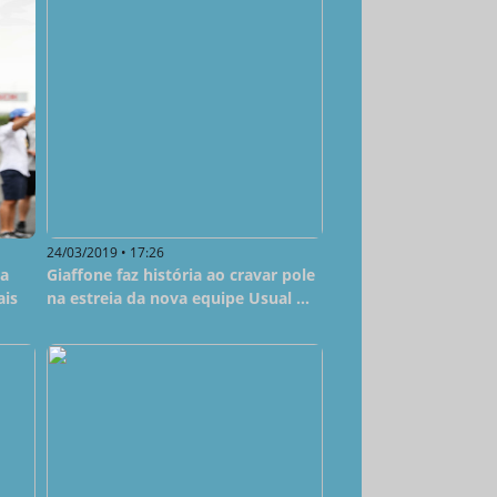
24/03/2019 • 17:26
la
Giaffone faz história ao cravar pole
ais
na estreia da nova equipe Usual ...