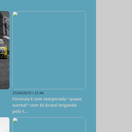
25/04/2019 • 21:44
Fórmula E tem temporada "quase
surreal" com Di Grassi brigando
pelo t...