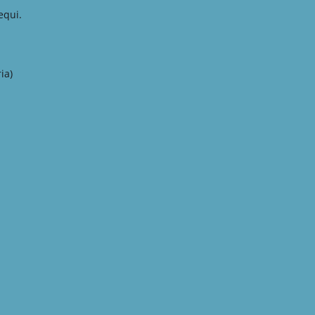
equi.
ia)